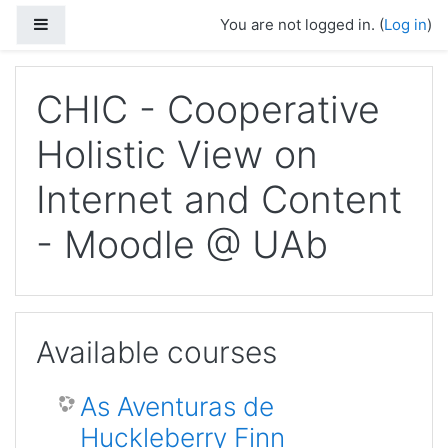
Skip to main content
Side panel
You are not logged in. (
Log in
)
CHIC - Cooperative
Holistic View on
Internet and Content
- Moodle @ UAb
Available courses
As Aventuras de
Huckleberry Finn